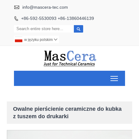

info@mascera-tec.com
+86-592-5530093 +86-13860446139


w języku polskim

Toggle ma
Owalne pierścienie ceramiczne do kubka
z tuszem do drukarki