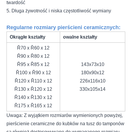
twardość
5. Długa żywotność i niska częstotliwość wymiany
Regularne rozmiary pierścieni ceramicznych:
Okrągłe kształty
owalne kształty
Ř70 x Ř60 x 12
Ř90 x Ř80 x 12
Ř95 x Ř85 x 12
143x73x10
Ř100 x Ř90 x 12
180x90x12
Ř120 x Ř110 x 12
226x116x10
Ř130 x Ř120 x 12
330x105x14
Ř140 x Ř130 x 12
Ř175 x Ř165 x 12
Uwaga: Z wyjątkiem rozmiarów wymienionych powyżej,
pierścienie ceramiczne do kubków na tusz do tamponów
są również dostosowywane do wymaganego rozmiaru.