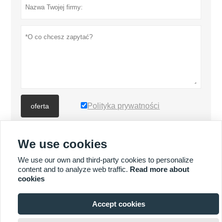
Polityka prywatności
oferta
We use cookies
WIĘCEJ PRODUKTÓW
We use our own and third-party cookies to personalize
content and to analyze web traffic.
Read more about
Quick
WIĘCEJ USŁUG
cookies
Enquiry
Accept cookies






