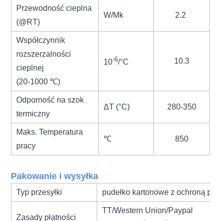
Przewodność cieplna
W/Mk
2.2
(@RT)
Współczynnik
rozszerzalności
-6
10.3
10
/°C
cieplnej
(20-1000 ℃)
Odporność na szok
ΔT (°C)
280-350
termiczny
Maks. Temperatura
℃
850
pracy
Pakowanie i wysyłka
Typ przesyłki
pudełko kartonowe z ochroną pi
TT/Western Union/Paypal
Zasady płatności