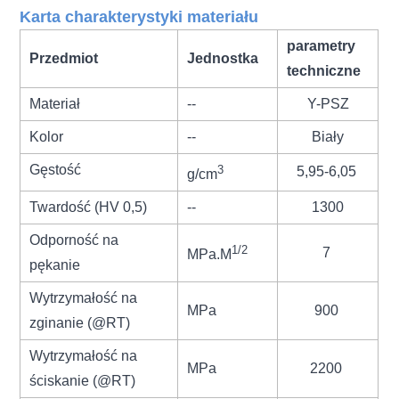
Karta charakterystyki materiału
parametry
Przedmiot
Jednostka
techniczne
Materiał
--
Y-PSZ
Kolor
--
Biały
Gęstość
3
5,95-6,05
g/cm
Twardość (HV 0,5)
--
1300
Odporność na
1/2
7
MPa.M
pękanie
Wytrzymałość na
MPa
900
zginanie (@RT)
Wytrzymałość na
MPa
2200
ściskanie (@RT)